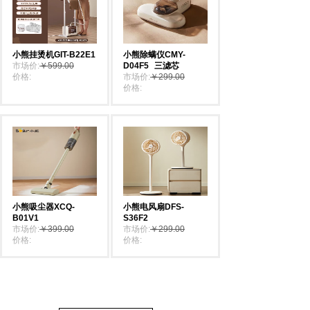
小熊挂烫机GIT-B22E1
小熊除螨仪CMY-
市场价:
￥599.00
D04F5
三滤芯
价格:
￥529.00
市场价:
￥299.00
价格:
￥199.00
小熊吸尘器XCQ-
小熊电风扇DFS-
B01V1
S36F2
市场价:
￥399.00
市场价:
￥299.00
价格:
￥369.00
价格:
￥269.00