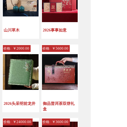
山川草木
2026事事如意
￥2000.00
￥5600.00
价格:
价格:
2026头采明前龙井
御品普洱茶双饼礼
盒
￥24000.00
￥3600.00
价格:
价格: