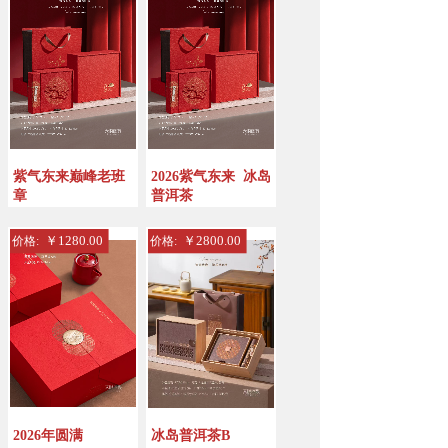
紫气东来巅峰老班
2026紫气东来
冰岛
章
普洱茶
￥1280.00
￥2800.00
价格:
价格:
2026年圆满
冰岛普洱茶B