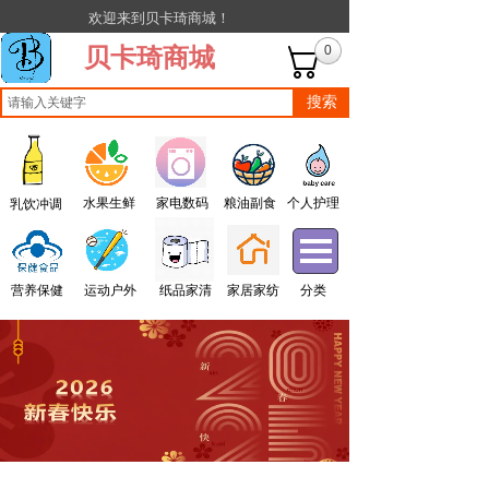
欢迎来到贝卡琦商城！
贝卡琦商城
0
搜索
水果生鲜
家电数码
粮油副食
个人护理
乳饮冲调
营养保健
运动户外
纸品家清
家居家纺
分类