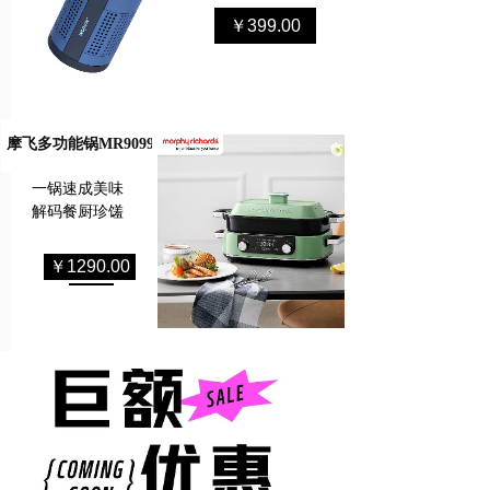
￥399.00
摩飞多功能锅MR9099
一锅速成美味
解码餐厨珍馐
￥1290.00