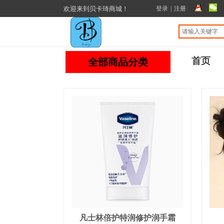
欢迎来到贝卡琦商城！
登录
|
注册
首页
全部商品分类
凡士林倍护特润修护润手霜