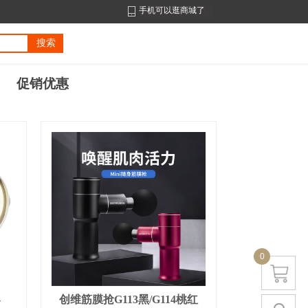
手机可以逛商城了
搜索
促销优惠
0
-
创维筋膜抢G113黑/G114桃红