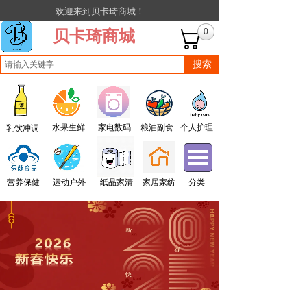
欢迎来到贝卡琦商城！
贝卡琦商城
0
搜索
水果生鲜
家电数码
粮油副食
个人护理
乳饮冲调
营养保健
运动户外
纸品家清
家居家纺
分类