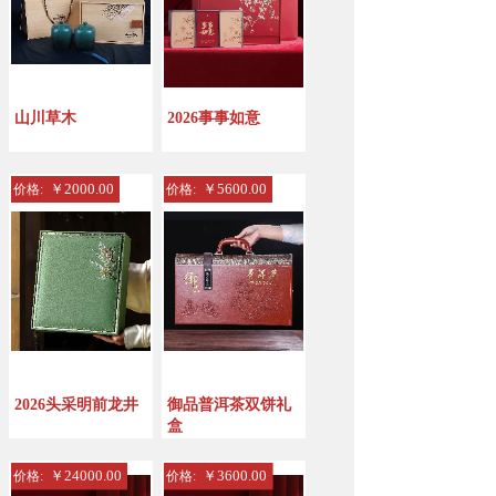
山川草木
2026事事如意
￥2000.00
￥5600.00
价格:
价格:
2026头采明前龙井
御品普洱茶双饼礼
盒
￥24000.00
￥3600.00
价格:
价格: