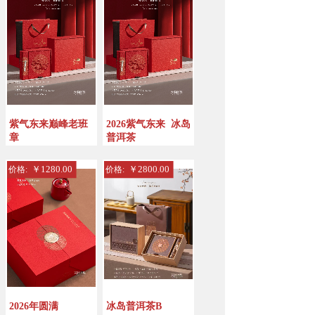
紫气东来巅峰老班
2026紫气东来
冰岛
章
普洱茶
￥1280.00
￥2800.00
价格:
价格:
2026年圆满
冰岛普洱茶B