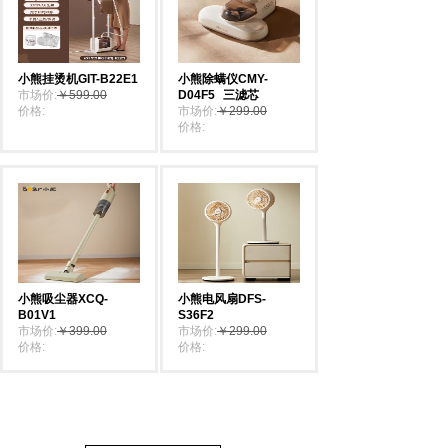
小熊挂烫机GIT-B22E1
小熊除螨仪CMY-
市场价:
￥599.00
D04F5
三滤芯
价格:
￥529.00
市场价:
￥299.00
价格:
￥199.00
小熊吸尘器XCQ-
小熊电风扇DFS-
B01V1
S36F2
市场价:
￥399.00
市场价:
￥299.00
价格:
￥369.00
价格:
￥269.00