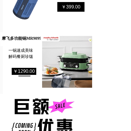
￥399.00
摩飞多功能锅MR9099
一锅速成美味
解码餐厨珍馐
￥1290.00